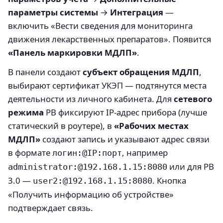
параметры системы
→
Интеграция
—
включить «Вести сведения для мониторинга
движения лекарственных препаратов». Появится
«Панель маркировки МДЛП»
.
В панели создают
субъект обращения МДЛП
,
выбирают сертификат УКЭП — подтянутся места
деятельности из личного кабинета. Для
сетевого
режима
РВ фиксируют IP-адрес прибора (лучше
статический в роутере), в
«Рабочих местах
МДЛП»
создают запись и указывают адрес связи
в формате
, например
логин:@IP:порт
или для РВ
administrator:@192.168.1.15:8080
3.0 —
. Кнопка
user2:@192.168.1.15:8080
«Получить информацию об устройстве»
подтверждает связь.