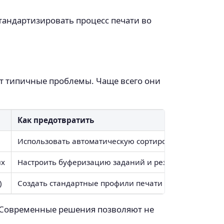
тандартизировать процесс печати во
т типичные проблемы. Чаще всего они
Как предотвратить
Использовать автоматическую сортировку по названи
ых
Настроить буферизацию заданий и резервное копир
)
Создать стандартные профили печати для каждого ти
. Современные решения позволяют не