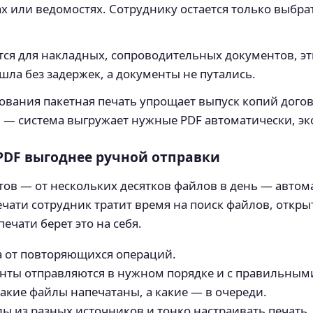
ах или ведомостях. Сотруднику остается только выбр
.
ется для накладных, сопроводительных документов, э
 шла без задержек, а документы не путались.
ования пакетная печать упрощает выпуск копий дого
M — система выгружает нужные PDF автоматически, э
PDF выгоднее ручной отправки
ов — от нескольких десятков файлов в день — автома
чати сотрудник тратит время на поиск файлов, откры
ечати берет это на себя.
за от повторяющихся операций.
нты отправляются в нужном порядке и с правильным
акие файлы напечатаны, а какие — в очереди.
 из разных источников и тонко настраивать печать.