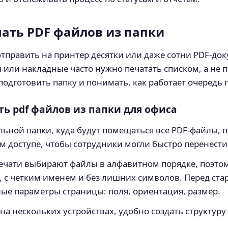
чать PDF файлов из папки
отправить на принтер десятки или даже сотни PDF‑доку
ы или накладные часто нужно печатать списком, а не 
одготовить папку и понимать, как работает очередь 
ть pdf файлов из папки для офиса
ельной папки, куда будут помещаться все PDF‑файлы, 
ем доступе, чтобы сотрудники могли быстро перенест
ечати выбирают файлы в алфавитном порядке, поэто
 с четким именем и без лишних символов. Перед ста
ные параметры страницы: поля, ориентация, размер.
а нескольких устройствах, удобно создать структуру