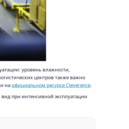
уатации: уровень влажности,
логистических центров также важно
ти на
официальном ресурсе Cleverence
.
й вид при интенсивной эксплуатации