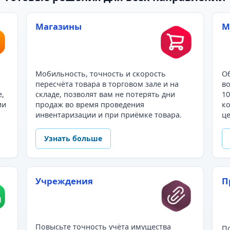
Магазины
М
и
Мобильность, точность и скорость
Об
пересчёта товара в торговом зале и на
во
е,
складе, позволят вам не потерять дни
10
ии
продаж во время проведения
ко
инвентаризации и при приёмке товара.
це
Узнать больше
Учреждения
П
Повысьте точность учёта имущества
По