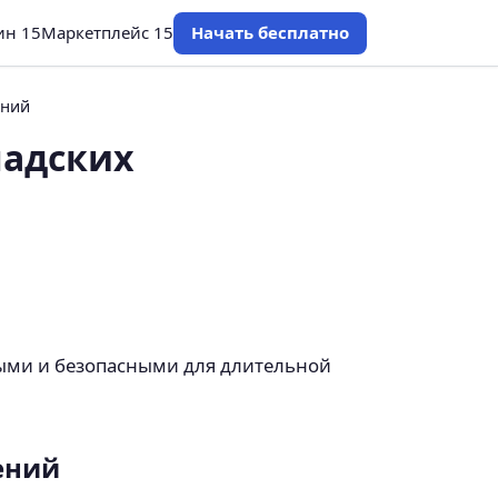
ин 15
Маркетплейс 15
Начать бесплатно
ений
ладских
ыми и безопасными для длительной
ений