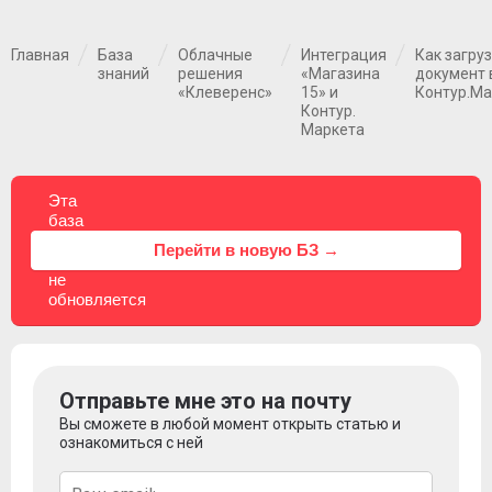
Главная
База
Облачные
Интеграция
Как загру
знаний
решения
«Магазина
документ 
«Клеверенс»
15» и
Контур.Ма
Контур.
Маркета
Эта
база
знаний
⚠
Перейти в новую БЗ →
больше
не
обновляется
Отправьте мне это на почту
Вы сможете в любой момент открыть статью и
ознакомиться с ней