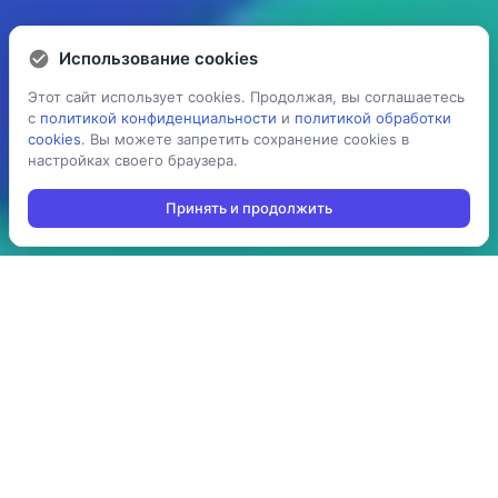
Использование cookies
Использование cookies
Этот сайт использует cookies. Продолжая, вы соглашаетесь
Этот сайт использует cookies. Продолжая, вы соглашаетесь
с
с
политикой конфиденциальности
политикой конфиденциальности
и
и
политикой обработки
политикой обработки
cookies
cookies
. Вы можете запретить сохранение cookies в
. Вы можете запретить сохранение cookies в
настройках своего браузера.
настройках своего браузера.
Принять и продолжить
Принять и продолжить
5 раз
> 100
ускоряет процесс
производств
проведения операций:
используют решение в
агрегация,
своей повседневной
инвентаризация,
работе
отгрузка, приемка,
cборка/комплектация,
и т.д.