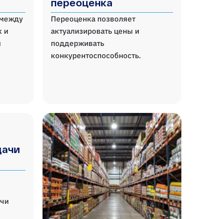
переоценка
 между
Переоценка позволяет
к и
актуализировать цены и
м
поддерживать
конкурентоспособность.
дачи
ачи