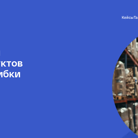
Кейсы
Т
м
уктов
ибки