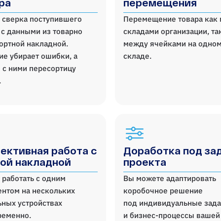
ра
перемещения
 сверка поступившего
Перемещение товара как
 с данными из товарно
складами организации, та
ортной накладной.
между ячейками на одно
е убирает ошибки, а
складе.
 с ними пересортицу
.
ективная работа с
Доработка под за
ой накладной
проекта
работать с одним
Вы можете адаптировать
нтом на нескольких
коробочное решение
ных устройствах
под индивидуальные зад
ременно.
и бизнес-процессы вашей