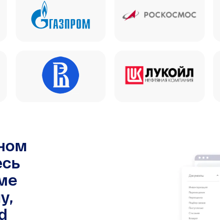
чном
есь
ме
у,
d