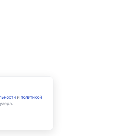
льности
и
политикой
узера.