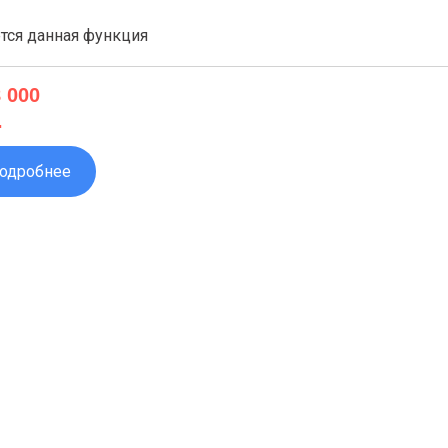
тся данная функция
8 000
.
одробнее