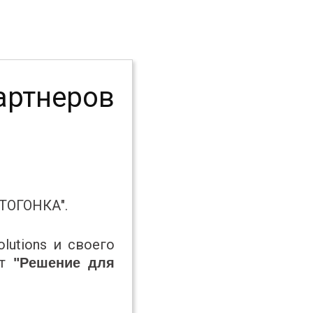
ртнеров
ОТОГОНКА".
utions и своего
ст
"Решение для