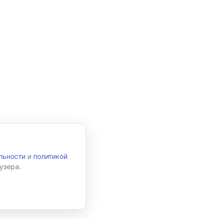
льности
и
политикой
узера.