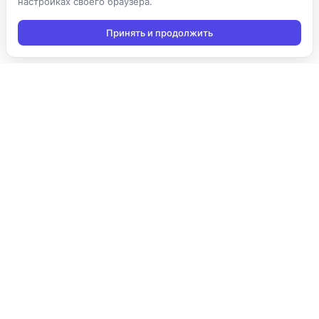
настройках своего браузера.
Принять и продолжить
Подписаться на новости
Подписаться
Я даю согласие на обработку персональных данных в
соответствии с
Политикой конфиденциальности
и принимаю
условия получения новостной рассылки
Продукты