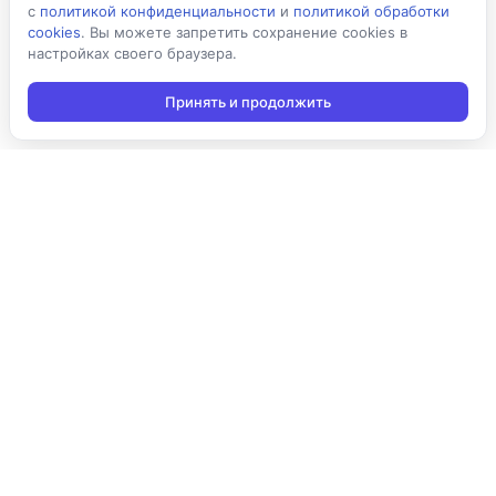
с
политикой конфиденциальности
и
политикой обработки
cookies
. Вы можете запретить сохранение cookies в
настройках своего браузера.
Принять и продолжить
Подписаться на новости
Подписаться
Я даю согласие на обработку персональных данных в
соответствии с
Политикой конфиденциальности
и принимаю
условия получения новостной рассылки