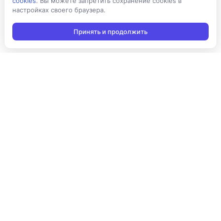
cookies
. Вы можете запретить сохранение cookies в
настройках своего браузера.
Принять и продолжить
Подписаться на новости
Подписаться
Я даю согласие на обработку персональных данных в
соответствии с
Политикой конфиденциальности
и принимаю
условия получения новостной рассылки