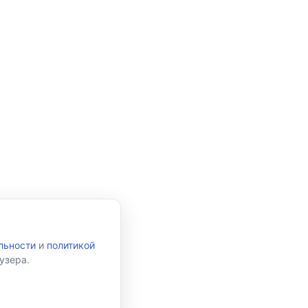
льности
и
политикой
узера.