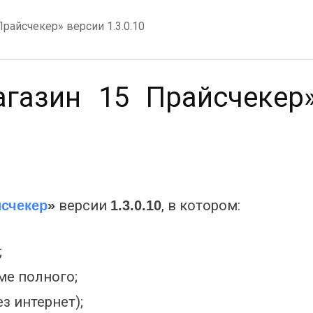
райсчекер» версии 1.3.0.10
газин 15 Прайсчекер
версии
, в котором:
йсчекер
»
1.3.0.10
;
ме полного;
з интернет);