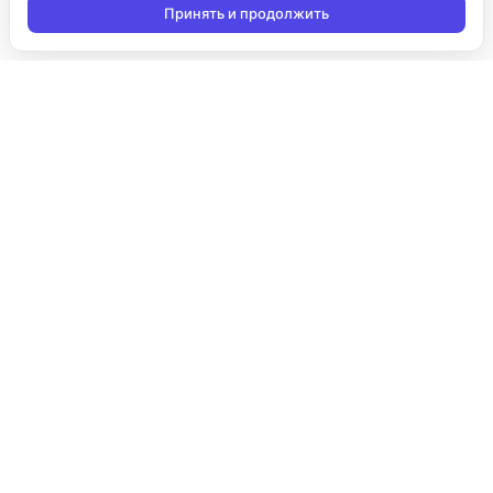
Принять и продолжить
Подписаться на новости
Подписаться
Я даю согласие на обработку персональных данных в
соответствии с
Политикой конфиденциальности
и принимаю
условия получения новостной рассылки
Продукты