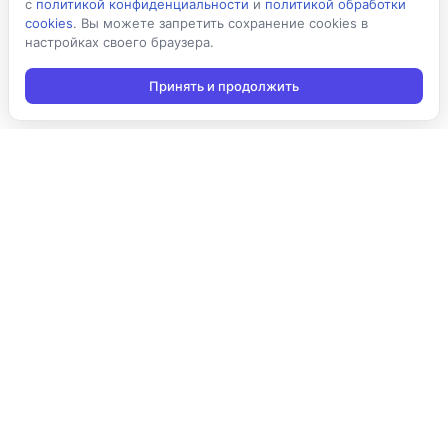
с
политикой конфиденциальности
и
политикой обработки
cookies
. Вы можете запретить сохранение cookies в
настройках своего браузера.
Принять и продолжить
Подписаться на новости
Подписаться
Я даю согласие на обработку персональных данных в
соответствии с
Политикой конфиденциальности
и принимаю
условия получения новостной рассылки