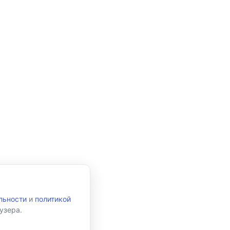
льности
и
политикой
узера.