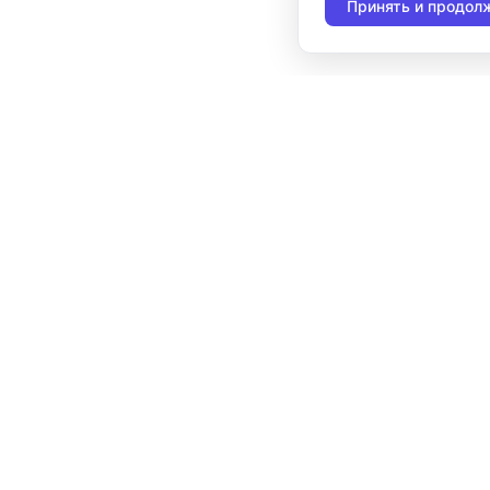
Принять и продол
117105, г. Москва, Варшавское шоссе, д. 37А
Отдел продаж:
+7 (495) 662-98-03
sales@cleverence.ru
Пн-пт: с 07-00 до 19-00
Скачать бесплатную
пробную версию