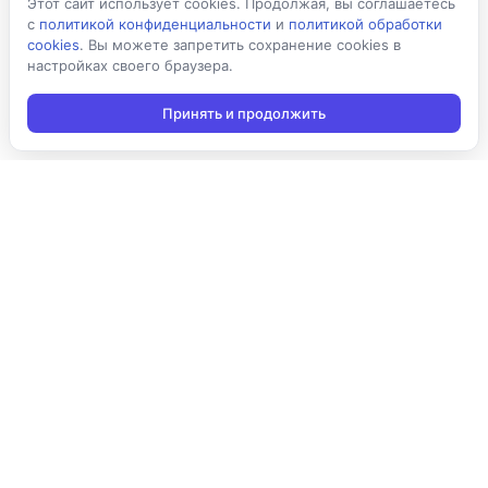
Этот сайт использует cookies. Продолжая, вы соглашаетесь
с
политикой конфиденциальности
и
политикой обработки
cookies
. Вы можете запретить сохранение cookies в
настройках своего браузера.
Принять и продолжить
Подписаться на новости
Подписаться
Я даю согласие на обработку персональных данных в
соответствии с
Политикой конфиденциальности
и принимаю
условия получения новостной рассылки