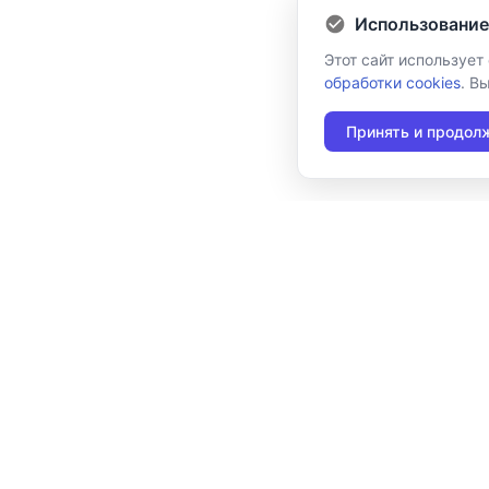
Использование
Этот сайт использует
обработки cookies
. В
Принять и продол
117105, г. Москва, Варшавское шоссе, д. 37А
Отдел продаж:
+7 (495) 662-98-03
sales@cleverence.ru
Пн-пт: с 07-00 до 19-00