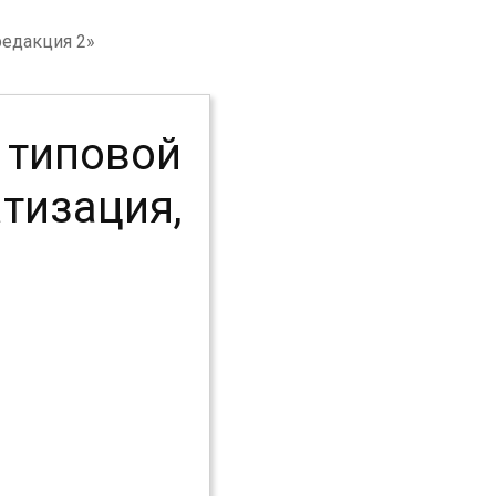
редакция 2»
иповой
изация,