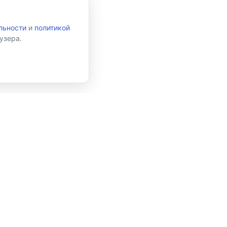
льности
и
политикой
узера.
и
Подписаться
 данных в соответствии с
Политикой конфиденциальности
и принимаю