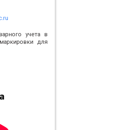
c.ru
варного учета в
маркировки для
а