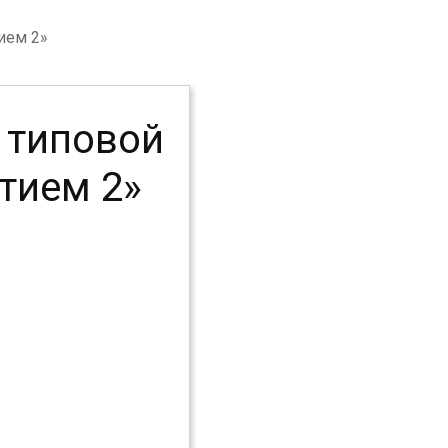
ием 2»
иповой
тием 2»