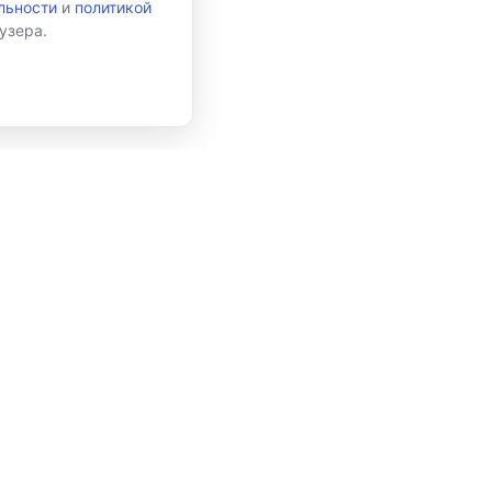
льности
и
политикой
узера.
и
Подписаться
 данных в соответствии с
Политикой конфиденциальности
и принимаю
зможности
Библиотека