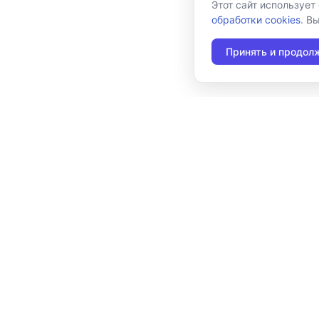
Этот сайт использует
обработки cookies
. В
Принять и продол
117105, г. Москва, Варшавское шоссе, д. 37А
Отдел продаж:
+7 (495) 662-98-03
sales@cleverence.ru
Пн-пт: с 07-00 до 19-00
Скачать бесплатную