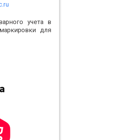
c.ru
варного учета в
маркировки для
а