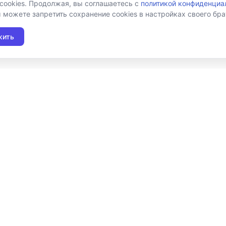
 cookies. Продолжая, вы соглашаетесь с
политикой конфиденциа
ы можете запретить сохранение cookies в настройках своего бра
жить
Подписаться на новост
Я даю согласие на обработку персональных
условия получения новостной рассылки
Продукты
Во