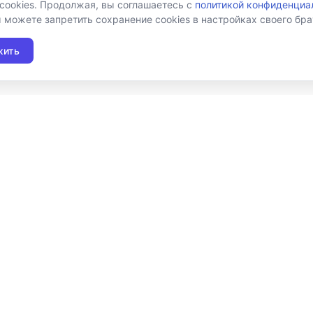
 cookies. Продолжая, вы соглашаетесь с
политикой конфиденциа
ы можете запретить сохранение cookies в настройках своего бра
жить
Подписаться на новост
Я даю согласие на обработку персональных
условия получения новостной рассылки
Продукты
Во