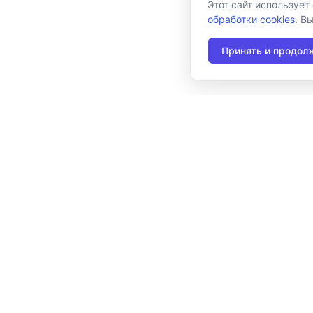
Этот сайт использует
обработки cookies
. В
Принять и продол
117105, г. Москва, Варшавское шоссе, д. 37А
Отдел продаж:
+7 (495) 662-98-03
sales@cleverence.ru
Пн-пт: с 07-00 до 19-00
Скачать бесплатную