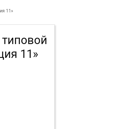
ия 11»
иповой
ция 11»