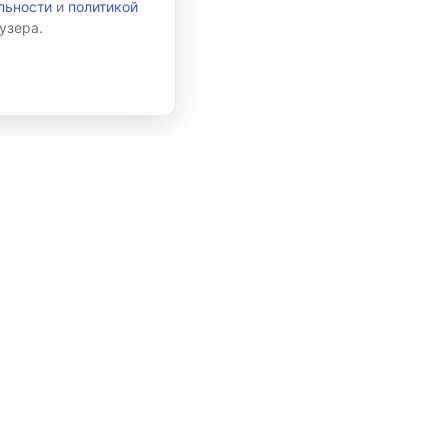
льности
и
политикой
узера.
и
Подписаться
 данных в соответствии с
Политикой конфиденциальности
и принимаю
зможности
Библиотека