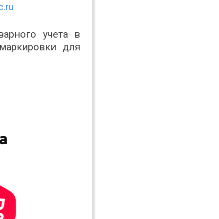
c.ru
варного учета в
маркировки для
а