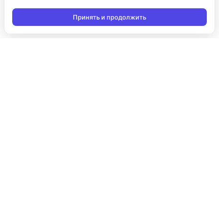
Принять и продолжить
Подписаться на новости
Подписаться
Я даю согласие на обработку персональных данных в
соответствии с
Политикой конфиденциальности
и принимаю
условия получения новостной рассылки
Продукты