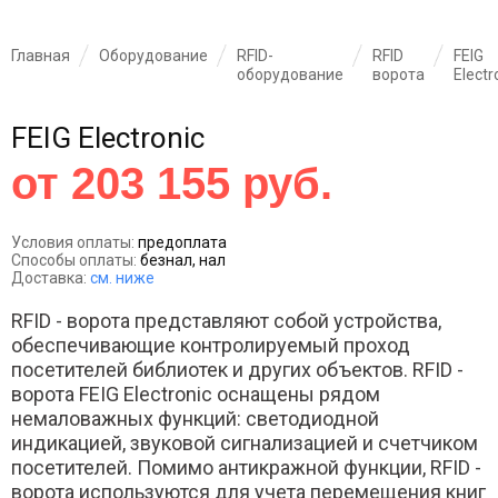
Главная
Оборудование
RFID-
RFID
FEIG
оборудование
ворота
Eleсtr
FEIG Eleсtronic
от 203 155 руб.
Условия оплаты:
предоплата
Способы оплаты:
безнал, нал
Доставка:
см. ниже
RFID - ворота представляют собой устройства,
обеспечивающие контролируемый проход
посетителей библиотек и других объектов. RFID -
ворота FEIG Eleсtronic оснащены рядом
немаловажных функций: светодиодной
индикацией, звуковой сигнализацией и счетчиком
посетителей. Помимо антикражной функции, RFID -
ворота используются для учета перемещения книг