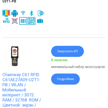
U2T1-PB
Запросить КП
В наличии
минимальный набор аксессуаров:
Chainway C61 RFID
C61AE27A09-U2T1-
Подробнее
PB / WLAN /
Мобильный
интернет / 3072
RAM / 32768 ROM /
Цветной экран /