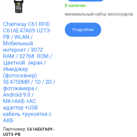
В наличии
минимальный набор аксессуаров:
Chainway C61 RFID
C61AE47A09-U2T3-
Подробнее
PB / WLAN /
Мобильный
интернет / 3072
RAM / 32768 ROM /
Цветной экран /
Имиджер
(фотосканер)
SE4750MR / 1D / 2D /
фотокамера /
Android 9.0 /
МК+АКБ +АС
адаптер +USB
кабель +рукоятка с
АКБ
Партномер:
C61AE47A09-
U2T3-PB