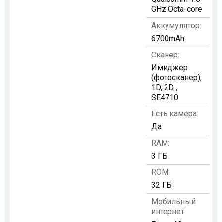
GHz Octa-core
Аккумулятор:
6700mAh
Сканер:
Имиджер
(фотосканер),
1D, 2D ,
SE4710
Есть камера:
Да
RAM:
3 ГБ
ROM:
32 ГБ
Мобильный
интернет: