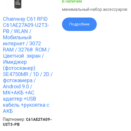
В наличии
минимальный набор аксессуаров:
Chainway C61 RFID
C61AE27A09-U2T3-
Подробнее
PB / WLAN /
Мобильный
интернет / 3072
RAM / 32768 ROM /
Цветной экран /
Имиджер
(фотосканер)
SE4750MR / 1D / 2D /
фотокамера /
Android 9.0 /
МК+АКБ +АС
адаптер +USB
кабель +рукоятка с
АКБ
Партномер:
C61AE27A09-
U2T3-PB