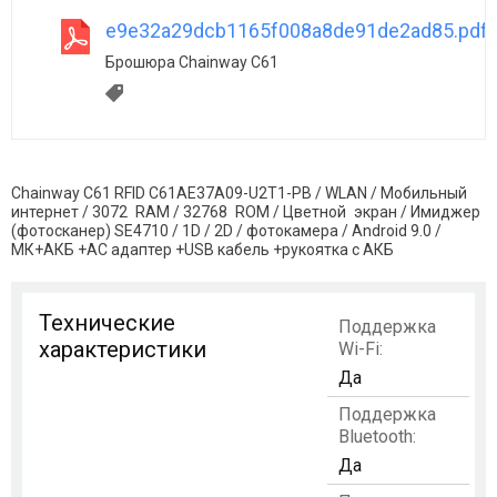
e9e32a29dcb1165f008a8de91de2ad85.pdf
Брошюра Chainway C61
Chainway C61 RFID C61AE37A09-U2T1-PB / WLAN / Мобильный
интернет / 3072 RAM / 32768 ROM / Цветной экран / Имиджер
(фотосканер) SE4710 / 1D / 2D / фотокамера / Android 9.0 /
МК+АКБ +АС адаптер +USB кабель +рукоятка с АКБ
Технические
Поддержка
характеристики
Wi-Fi:
Да
Поддержка
Bluetooth:
Да