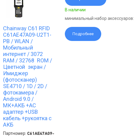
В наличии
минимальный набор аксессуаров:
Chainway C61 RFID
C61AE47A09-U2T1-
Подробнее
PB / WLAN /
Мобильный
интернет / 3072
RAM / 32768 ROM /
Цветной экран /
Имиджер
(фотосканер)
SE4710 / 1D / 2D /
фотокамера /
Android 9.0 /
МК+АКБ +АС
адаптер +USB
кабель +рукоятка с
АКБ
Партномер:
C61AE47A09-