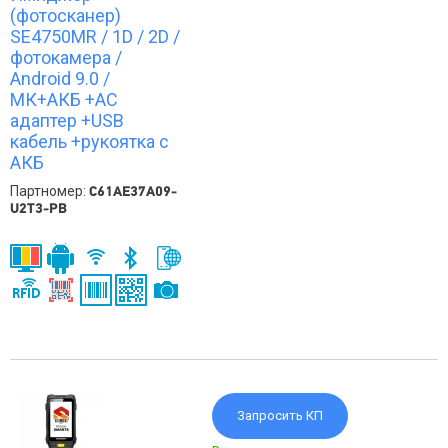
(фотосканер)
SE4750MR / 1D / 2D /
фотокамера /
Android 9.0 /
МК+АКБ +АС
адаптер +USB
кабель +рукоятка с
АКБ
Партномер:
C61AE37A09-
U2T3-PB
Запросить КП