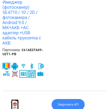
Имиджер
(фотосканер)
SE4710 / 1D / 2D /
фотокамера /
Android 9.0 /
МК+АКБ +АС
адаптер +USB
кабель +рукоятка с
АКБ
Партномер:
C61AE27A09-
U2T1-PB
Запросить КП