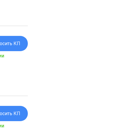
осить КП
ии
осить КП
ии