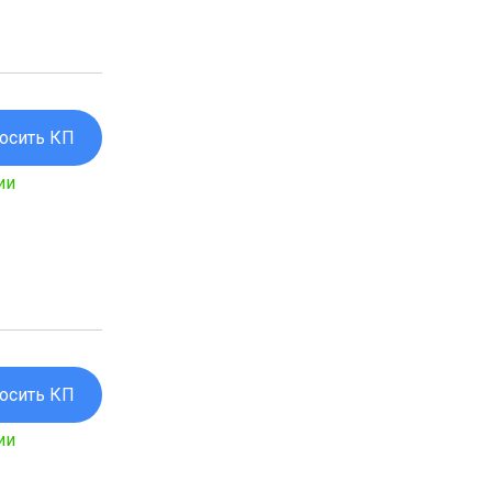
осить КП
ии
осить КП
ии