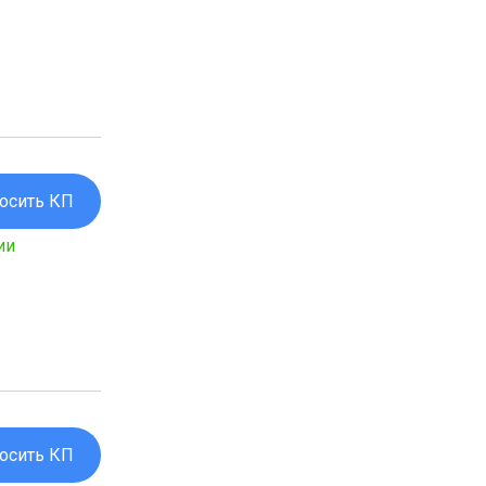
осить КП
ии
осить КП