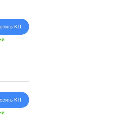
осить КП
ии
осить КП
ии