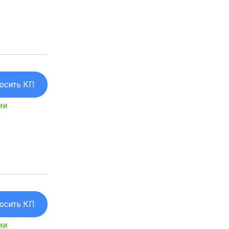
осить КП
ии
осить КП
ии