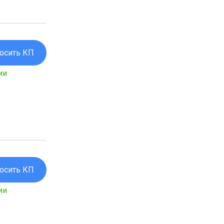
осить КП
ии
осить КП
ии