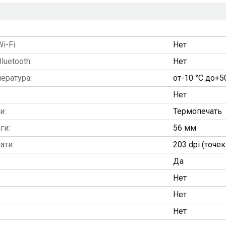
-Fi:
Нет
uetooth:
Нет
ература:
от-10 °C до+5
Нет
и:
Термопечать
ги:
56 мм
ати:
203 dpi (точе
Да
Нет
Нет
Нет