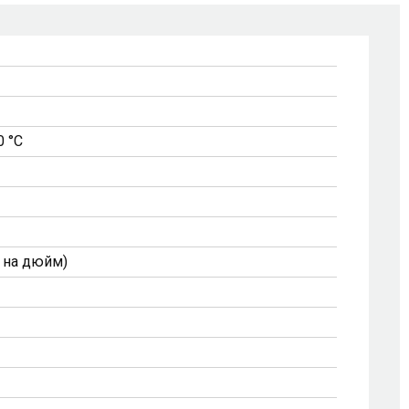
0 °C
к на дюйм)