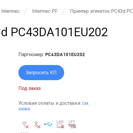
Intermec
Intermec PF
Принтер этикеток PС43d P
3d PC43DA101EU202
Партномер:
PC43DA101EU202
Запросить КП
Под заказ
Условия оплаты и доставки:
см.
ниже