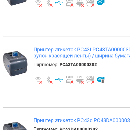
Принтер этикеток PС43t PC43TA00000302 
рулон красящей ленты) / ширина бумаги
Партномер:
PC43TA00000302
Принтер этикеток PС43d PC43DA00000302 
Партномер:
PC43DA00000302