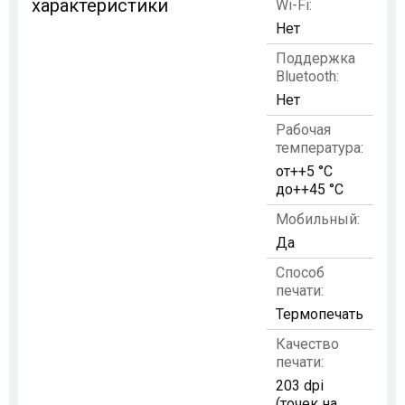
характеристики
Wi-Fi:
Нет
Поддержка
Bluetooth:
Нет
Рабочая
температура:
от++5 °C
до++45 °C
Мобильный:
Да
Способ
печати:
Термопечать
Качество
печати:
203 dpi
(точек на