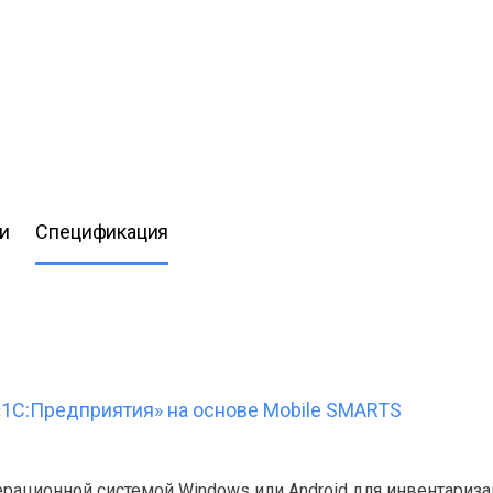
и
Спецификация
«1С:Предприятия» на основе Mobile SMARTS
рационной системой Windows или Android для инвентариза