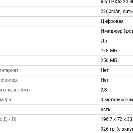
Intel PXA320 
:
2260mAh, лит
Цифровая
Имиджер (фото
Да
128 МБ
256 МБ
нтернет:
Нет
принтер:
Нет
крана, дюймы:
2,8
мера:
3 мегапиксел
есть
 Д х В):
196,7 x 72 x 3
326 гр. (с акк