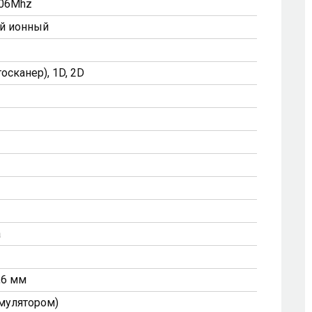
806Mhz
ий ионный
сканер), 1D, 2D
а
3,6 мм
умулятором)