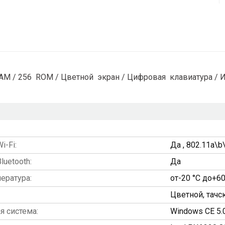
 RAM / 256 ROM / Цветной экран / Цифровая клавиатура / 
-Fi:
Да , 802.11a\b
uetooth:
Да
ература:
от-20 °C до+60
Цветной, тачс
я система:
Windows CE 5.