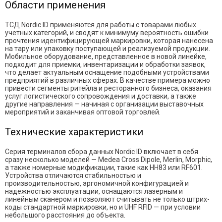
Области применения
ТСД Nordic ID применяются для работы с товарами любых
учетных категорий, и сводят к минимуму вероятность ошибки
прочтения идентифицирующей маркировки, которая нанесена
на тару или упаковку поступающей и реализуемой продукции.
Мобильное оборудование, представленное в новой линейке,
подходит для приемки, инвентаризации и обработки заявок,
что делает актуальным оснащение подобными устройствами
предприятий в различных сферах. В качестве примера можно
привести сегменты ритейла и ресторанного бизнеса, оказания
услуг логистического сопровождения и доставки, а также
другие направления — начиная с организации выставочных
мероприятий и заканчивая оптовой торговлей.
Технические характеристики
Серия терминалов сбора данных Nordic ID включает в себя
сразу несколько моделей — Medea Cross Dipole, Merlin, Morphic,
а также номерные модификации, такие как HH83 или RF601.
Устройства отличаются стабильностью и
производительностью, эргономичной конфигурацией и
надежностью эксплуатации, оснащаются лазерным и
линейным сканером и позволяют считывать не только штрих-
коды стандартной маркировки, но и UHF RFID — при условии
небольшого расстояния до объекта.