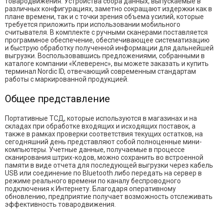
товародвижения. Устройства сбора данных, выпускаемые в
различных конфигурациях, заметно сокращают издержки как в
плане времени, так и с точки зрения объема усилий, которые
требуется приложить при использовании мобильного
считывателя. В комплекте с ручными сканерами поставляется
программное обеспечение, обеспечивающее систематизацию
и быструю обработку полученной информации для дальнейшей
выгрузки. Воспользовавшись предложениями, собранными в
каталоге компании «Клеверенс», вы можете заказать и купить
терминал Nordic ID, отвечающий современным стандартам
работы с маркированной продукцией.
Общее представление
Портативные ТСД, которые используются в магазинах и на
складах при обработке входящих и исходящих поставок, а
также в рамках проверки соответствия текущих остатков, на
сегодняшний день представляют собой полноценные мини-
компьютеры. Учетные данные, получаемые в процессе
сканирования штрих-кодов, можно сохранить во встроенной
памяти в виде отчета для последующей выгрузки через кабель
USB или соединение по Bluetooth либо передать на сервер в
режиме реального времени по каналу беспроводного
подключения к Интернету. Благодаря оперативному
обновлению, предприятие получает возможность отслеживать
эффективность товародвижения.