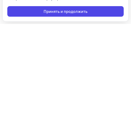
Принять и продолжить
Подписаться на новости
Подписаться
Я даю согласие на обработку персональных данных в
соответствии с
Политикой конфиденциальности
и принимаю
условия получения новостной рассылки
Продукты