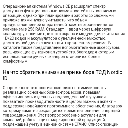
Операционная система Windows CE расширяет спектр
доступных функциональных возможностей и выполняемых
операций, однако при планировании работы со сложными
приложениями нужно учитывать, что объем
предустановленной оперативной памяти ограничивается
значением в 256 RAM. Стандарт — ввод через цифровую
клавиатуру, наличие цветного экрана и модуля для считывания
1D/2D кодов и аккумулятора с увеличенной емкостью,
достаточной для эксплуатации в продленном режиме. В
каталоге также представлены вспомогательные аксессуары,
расширяющие функционал устройств, благодаря которым
использование ручных сканеров становится более
комфортным.
На что обратить внимание при выборе ТСД Nordic
ID
Современные технологии позволяют оптимизировать
реализацию основных бизнес-процессов, повышая
эффективность отдельных подразделений и улучшая
показатели производительности в целом. Важный аспект —
поддержка новейшего программного обеспечения, благодаря
которому заметно сокращается время выполнения операций
товародвижения. Этот вопрос особенно актуален для
компаний, работающих с маркированной продукцией,
подлежащей учету в единой системе ЕГАИС. Список позиций,