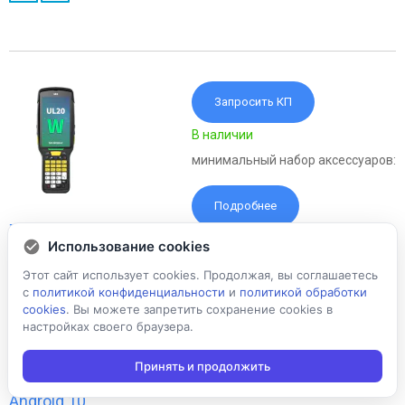
Запросить КП
В наличии
минимальный набор аксессуаров:
Подробнее
ТСД M3 Mobile
Использование cookies
UL20W U20W0C-
Q2CFSS-HF / WLAN /
Этот сайт использует cookies. Продолжая, вы соглашаетесь
2048 RAM / 16384
с
политикой конфиденциальности
и
политикой обработки
ROM / Цветной
cookies
. Вы можете запретить сохранение cookies в
экран / Имиджер
настройках своего браузера.
(фотосканер)
SE4750 / 2D /
Принять и продолжить
фотокамера /
Android 10