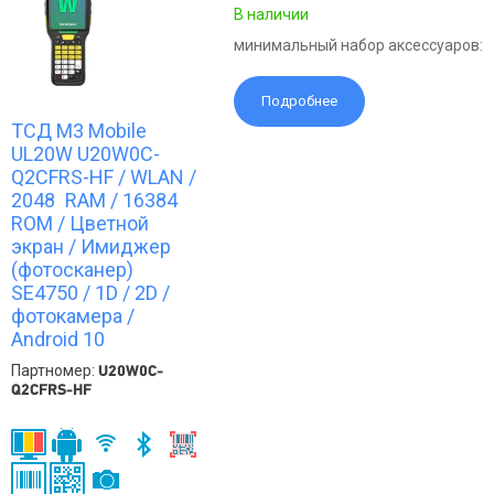
В наличии
минимальный набор аксессуаров:
Подробнее
ТСД M3 Mobile
UL20W U20W0C-
Q2CFRS-HF / WLAN /
2048 RAM / 16384
ROM / Цветной
экран / Имиджер
(фотосканер)
SE4750 / 1D / 2D /
фотокамера /
Android 10
Партномер:
U20W0C-
Q2CFRS-HF