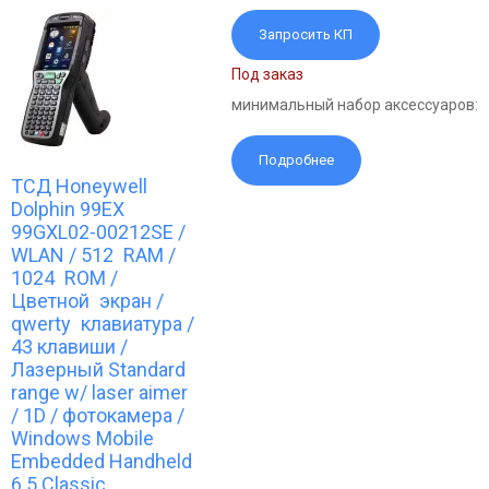
Запросить КП
Под заказ
минимальный набор аксессуаров:
Подробнее
ТСД Honeywell
Dolphin 99EX
99GXL02-00212SE /
WLAN / 512 RAM /
1024 ROM /
Цветной экран /
qwerty клавиатура /
43 клавиши /
Лазерный Standard
range w/ laser aimer
/ 1D / фотокамера /
Windows Mobile
Embedded Handheld
6.5 Сlassic