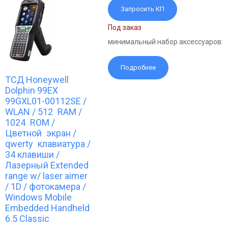
Запросить КП
Под заказ
минимальный набор аксессуаров:
Подробнее
ТСД Honeywell
Dolphin 99EX
99GXL01-00112SE /
WLAN / 512 RAM /
1024 ROM /
Цветной экран /
qwerty клавиатура /
34 клавиши /
Лазерный Extended
range w/ laser aimer
/ 1D / фотокамера /
Windows Mobile
Embedded Handheld
6.5 Сlassic