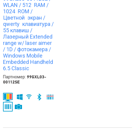
WLAN / 512 RAM /
1024 ROM /
Цветной экран /
qwerty клавиатура /
55 клавиш /
Лазерный Extended
range w/ laser aimer
/ 1D / фотокамера /
Windows Mobile
Embedded Handheld
6.5 Сlassic
Партномер:
99GXL03-
00112SE