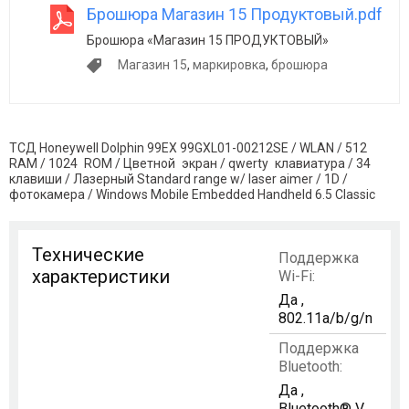
Брошюра Магазин 15 Продуктовый.pdf
Брошюра «Магазин 15 ПРОДУКТОВЫЙ»
Магазин 15
,
маркировка
,
брошюра
ТСД Honeywell Dolphin 99EX 99GXL01-00212SE / WLAN / 512
RAM / 1024 ROM / Цветной экран / qwerty клавиатура / 34
клавиши / Лазерный Standard range w/ laser aimer / 1D /
фотокамера / Windows Mobile Embedded Handheld 6.5 Сlassic
Технические
Поддержка
характеристики
Wi-Fi:
Да ,
802.11a/b/g/n
Поддержка
Bluetooth:
Да ,
Bluetooth® V