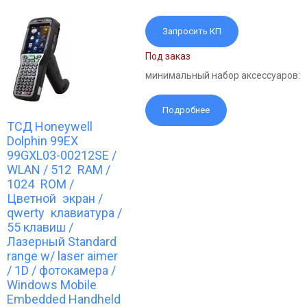
Запросить КП
Под заказ
минимальный набор аксессуаров:
Подробнее
ТСД Honeywell
Dolphin 99EX
99GXL03-00212SE /
WLAN / 512 RAM /
1024 ROM /
Цветной экран /
qwerty клавиатура /
55 клавиш /
Лазерный Standard
range w/ laser aimer
/ 1D / фотокамера /
Windows Mobile
Embedded Handheld