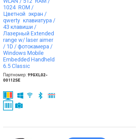
WLAN / 512 RAM /
1024 ROM /
Цветной экран /
qwerty клавиатура /
43 клавиши /
Лазерный Extended
range w/ laser aimer
/ 1D / фотокамера /
Windows Mobile
Embedded Handheld
6.5 Сlassic
Партномер:
99GXL02-
00112SE