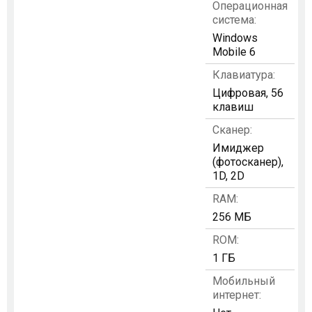
Операционная
система:
Windows
Mobile 6
Клавиатура:
Цифровая, 56
клавиш
Сканер:
Имиджер
(фотосканер),
1D, 2D
RAM:
256 МБ
ROM:
1 ГБ
Мобильный
интернет: