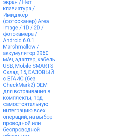
экран / Нет
клавиатура /
Имиджер
(фотосканер) Area
Image / 1D / 2D /
фотокамера /
Android 6.0.1
Marshmallow /
аккумулятор 2960
мАч, адаптер, кабель
USB, Mobile SMARTS:
Склад 15, БАЗОВЫЙ
с ЕГАИС (без
CheckMark2) OEM
для встраивания в
комплекты, под
самостоятельную
интеграцию всех
операций, на выбор
проводной или
беспроводной
обмен, нет