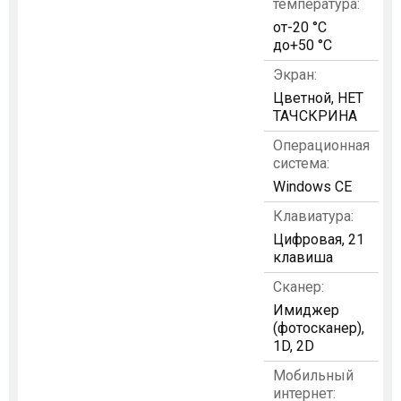
температура:
от-20 °C
до+50 °C
Экран:
Цветной, НЕТ
ТАЧСКРИНА
Операционная
система:
Windows CE
Клавиатура:
Цифровая, 21
клавиша
Сканер:
Имиджер
(фотосканер),
1D, 2D
Мобильный
интернет: