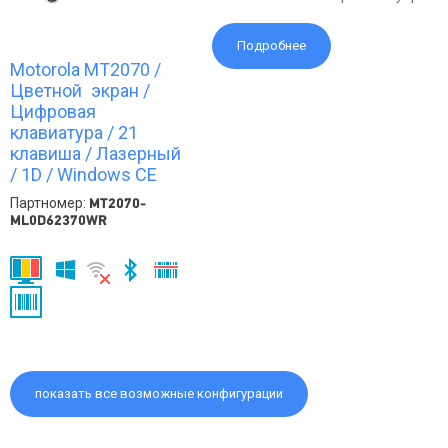
Подробнее
Motorola MT2070 /
Цветной экран /
Цифровая
клавиатура / 21
клавиша / Лазерный
/ 1D / Windows CE
Партномер:
MT2070-
ML0D62370WR
показать все возможные конфигурации