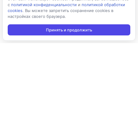
с
политикой конфиденциальности
и
политикой обработки
cookies
. Вы можете запретить сохранение cookies в
настройках своего браузера.
Принять и продолжить
Подписаться на новости
Подписаться
Я даю согласие на обработку персональных данных в
соответствии с
Политикой конфиденциальности
и принимаю
условия получения новостной рассылки