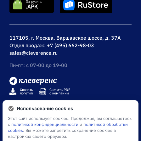
117105, г. Москва, Варшавское шоссе, д. 37А
Отдел продаж:
+7 (495) 662-98-03
sales@cleverence.ru
Пн-пт: с 07-00 до 19-00
Скачать
Скачать PDF
логотип
о компании
Использование cookies
Этот сайт использует cookies. Продолжая, вы соглашаетесь
© Клеверенс 2026
с
политикой конфиденциальности
и
политикой обработки
cookies
. Вы можете запретить сохранение cookies в
Политика конфиденциальности
настройках своего браузера.