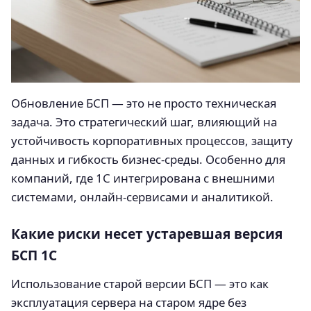
Обновление БСП — это не просто техническая
задача. Это стратегический шаг, влияющий на
устойчивость корпоративных процессов, защиту
данных и гибкость бизнес-среды. Особенно для
компаний, где 1С интегрирована с внешними
системами, онлайн-сервисами и аналитикой.
Какие риски несет устаревшая версия
БСП 1С
Использование старой версии БСП — это как
эксплуатация сервера на старом ядре без