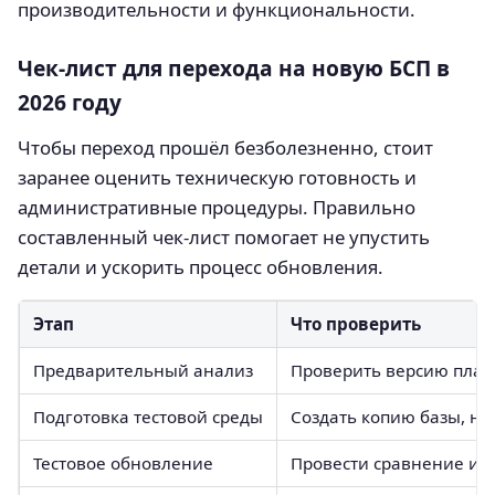
производительности и функциональности.
Чек-лист для перехода на новую БСП в
2026 году
Чтобы переход прошёл безболезненно, стоит
заранее оценить техническую готовность и
административные процедуры. Правильно
составленный чек-лист помогает не упустить
детали и ускорить процесс обновления.
Этап
Что проверить
Предварительный анализ
Проверить версию плат
Подготовка тестовой среды
Создать копию базы, на
Тестовое обновление
Провести сравнение и 