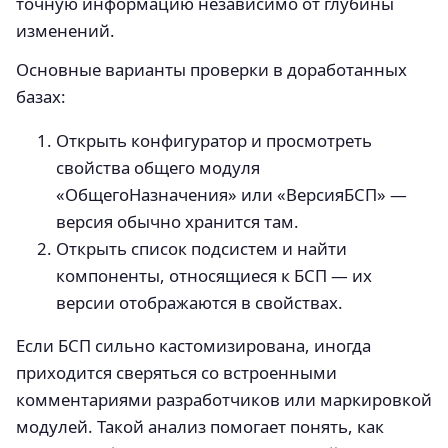
точную информацию независимо от глубины
изменений.
Основные варианты проверки в доработанных
базах:
Открыть конфигуратор и просмотреть
свойства общего модуля
«ОбщегоНазначения» или «ВерсияБСП» —
версия обычно хранится там.
Открыть список подсистем и найти
компоненты, относящиеся к БСП — их
версии отображаются в свойствах.
Если БСП сильно кастомизирована, иногда
приходится сверяться со встроенными
комментариями разработчиков или маркировкой
модулей. Такой анализ помогает понять, как