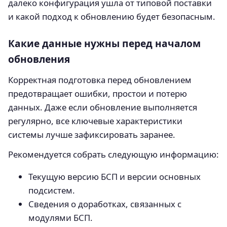
далеко конфигурация ушла от типовой поставки
и какой подход к обновлению будет безопасным.
Какие данные нужны перед началом
обновления
Корректная подготовка перед обновлением
предотвращает ошибки, простои и потерю
данных. Даже если обновление выполняется
регулярно, все ключевые характеристики
системы лучше зафиксировать заранее.
Рекомендуется собрать следующую информацию:
Текущую версию БСП и версии основных
подсистем.
Сведения о доработках, связанных с
модулями БСП.