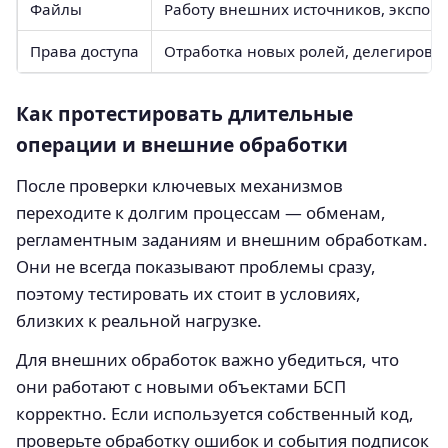
Файлы
Работу внешних источников, экспорт
Права доступа
Отработка новых ролей, делегирова
Как протестировать длительные
операции и внешние обработки
После проверки ключевых механизмов
переходите к долгим процессам — обменам,
регламентным заданиям и внешним обработкам.
Они не всегда показывают проблемы сразу,
поэтому тестировать их стоит в условиях,
близких к реальной нагрузке.
Для внешних обработок важно убедиться, что
они работают с новыми объектами БСП
корректно. Если используется собственный код,
проверьте обработку ошибок и события подписок