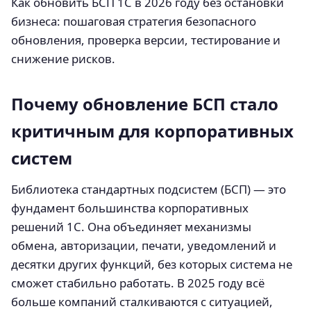
Как обновить БСП 1С в 2026 году без остановки
бизнеса: пошаговая стратегия безопасного
обновления, проверка версии, тестирование и
снижение рисков.
Почему обновление БСП стало
критичным для корпоративных
систем
Библиотека стандартных подсистем (БСП) — это
фундамент большинства корпоративных
решений 1С. Она объединяет механизмы
обмена, авторизации, печати, уведомлений и
десятки других функций, без которых система не
сможет стабильно работать. В 2025 году всё
больше компаний сталкиваются с ситуацией,