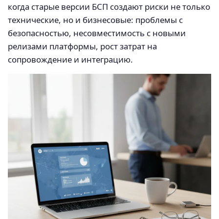
когда старые версии БСП создают риски не только
технические, но и бизнесовые: проблемы с
безопасностью, несовместимость с новыми
релизами платформы, рост затрат на
сопровождение и интеграцию.