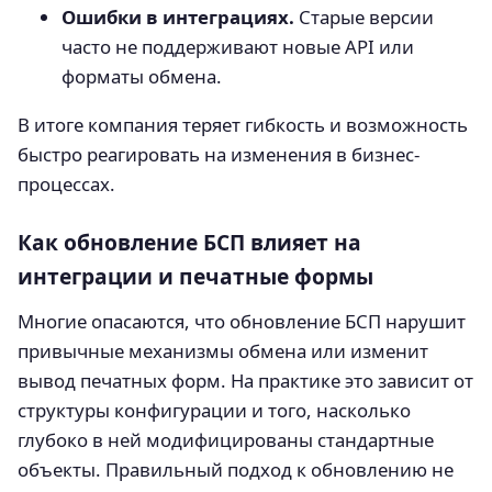
Ошибки в интеграциях.
Старые версии
часто не поддерживают новые API или
форматы обмена.
В итоге компания теряет гибкость и возможность
быстро реагировать на изменения в бизнес-
процессах.
Как обновление БСП влияет на
интеграции и печатные формы
Многие опасаются, что обновление БСП нарушит
привычные механизмы обмена или изменит
вывод печатных форм. На практике это зависит от
структуры конфигурации и того, насколько
глубоко в ней модифицированы стандартные
объекты. Правильный подход к обновлению не