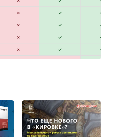
✗
✓
✓
✗
✓
✓
✗
✓
✓
✗
✓
✓
✗
✓
✓
✗
✗
✓
✗
✓
✓
✗
✓
✓
✓
✗
✓
✓
✓
✓
✗
✓
✓
✗
✓
✓