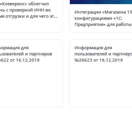
 «Клеверенс» облегчил
нь с проверкой ИНН во
✗
✗
✗
Интеграции «Магазина 15
мя отгрузки и для чего это
конфигурациями «1С:
✗
✗
✓
бходимо?
Предприятия» для работы
маркировкой
✗
✗
✗
✗
✗
✓
ормация для
Информация для
ьзователей и партнеров
пользователей и партнер
✗
✗
✓
622 от 16.12.2019
№26623 от 16.12.2019
✗
✗
✗
✗
✓
✗
✗
✗
✗
✗
✗
✓
✗
✗
✓