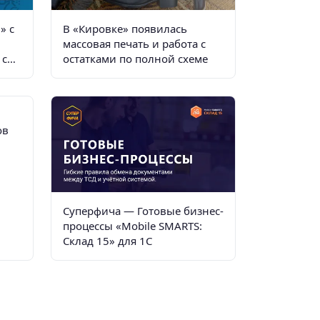
✗
✓
✓
» с
В «Кировке» появилась
массовая печать и работа с
✓
✓
✓
 с
остатками по полной схеме
✓
✓
✓
✗
✓
✓
ов
✓
✓
✓
✗
✓
✗
✗
✓
✗
Суперфича — Готовые бизнес-
✗
✓
✗
процессы «Mobile SMARTS:
Склад 15» для 1С
✗
✓
✗
✗
✓
✗