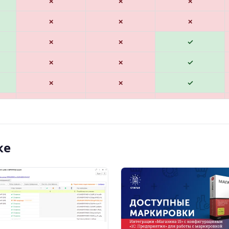
✗
✗
✗
✗
✗
✗
✗
✗
✓
✗
✗
✓
✗
✗
✓
✗
✗
✗
✗
✗
✗
ке
✗
✗
✓
✗
✗
✗
✗
✗
✗
✗
✗
✓
✗
✗
✗