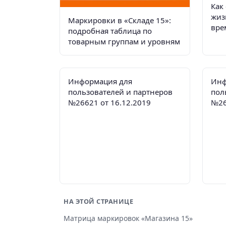
Как
жиз
Пиво
✓
Маркировки в «Складе 15»:
вре
подробная таблица по
Антисептики
✓
нео
товарным группам и уровням
БАДы
✓
Меховые изделия
✗
Информация для
Инф
пользователей и партнеров
пол
Медицинские изделия
✓
№26621 от 16.12.2019
№26
Соки
✓
Безалкогольное пиво
✓
Икра и морепродукты
✓
Титан
✓
Корм для домашних
✓
НА ЭТОЙ СТРАНИЦЕ
животных
Матрица маркировок «Магазина 15»