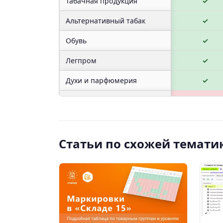
Табачная продукция
✓
Альтернативный табак
✓
Обувь
✓
Легпром
✓
Духи и парфюмерия
✓
Фототовары
✗
Молочная продукция
✓
Статьи по схожей темати
Шины
✓
Лекарства (МДЛП)
✗
Упакованная вода
✓
Велосипеды
✓
Кресла-коляски
✓