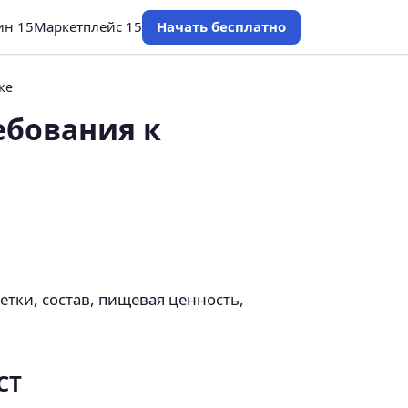
ин 15
Маркетплейс 15
Начать бесплатно
ке
ебования к
тки, состав, пищевая ценность,
СТ