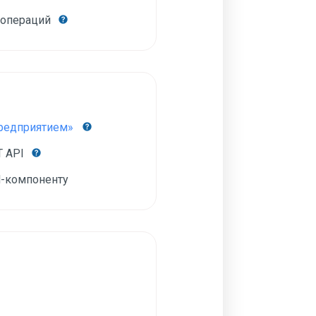
 операций
Предприятием»
T API
-компоненту