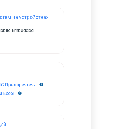
тем на устройствах
obile Embedded
1С:Предприятия»
 Excel
ций