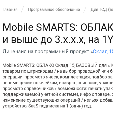
Главная
Программное обеспечение
Для ТСД (т
Mobile SMARTS: ОБЛАК
и выше до 3.x.x.x, на 1
Лицензия на программный продукт «
Склад 1
Mobile SMARTS: ОБЛАКО Склад 15, БАЗОВЫЙ для «1С
товаром по штрихкодам / на выбор проводной или б
операции: просмотр ячеек, комплектация, подбор за
перемещение по ячейкам, возврат, списание, упако
просмотр справочников / возможности: печать упак.
поддерживаемой учетной системе), инфо о товаре, ск
изменение существующих операций / нельзя добавля
устройство, SaaS подписка на 1 (один) год.