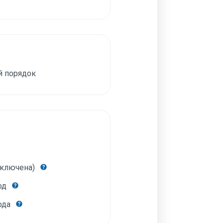
й порядок
включена)
год
года