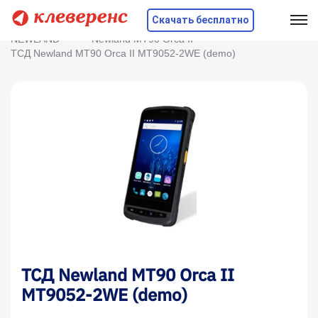
Скачать бесплатно
Главная
Оборудование
ТСД
NEWLAND
Newland MT90 Orca II
ТСД Newland MT90 Orca II MT9052-2WE (demo)
ТСД Newland MT90 Orca II
MT9052-2WE (demo)