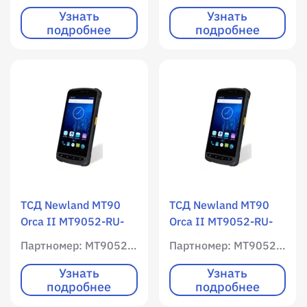
/ 2000 RAM / 16000
/ 2000 RAM / 16000
Узнать
Узнать
подробнее
подробнее
ROM / Цветной экран
ROM / Цветной экран
/ Нет клавиатура /
/ Нет клавиатура /
10 клавиш /
10 клавиш /
Имиджер
Имиджер
(фотосканер) / 1D /
(фотосканер) / 1D /
2D / фотокамера /
2D / фотокамера /
Android 8.1
Android 8.1 / с
чехлом, адаптером
питания и USB
кабелем, Черный
ТСД Newland MT90
ТСД Newland MT90
Orca II MT9052-RU-
Orca II MT9052-RU-
2WE-C demo / WLAN /
2WE (project) / WLAN /
Партномер: MT9052-RU-2WE-C DEMO
Партномер: MT9052-RU-2WE (PROJECT)
Мобильный интернет
Мобильный интернет
/ 2000 RAM / 16000
/ 2000 RAM / 16000
Узнать
Узнать
подробнее
подробнее
ROM / Цветной экран
ROM / Цветной экран
/ Нет клавиатура /
/ Нет клавиатура /