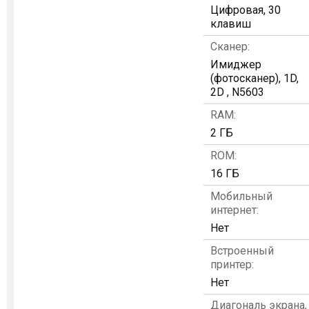
Цифровая, 30
клавиш
Сканер:
Имиджер
(фотосканер), 1D,
2D , N5603
RAM:
2 ГБ
ROM:
16 ГБ
Мобильный
интернет:
Нет
Встроенный
принтер:
Нет
Диагональ экрана,