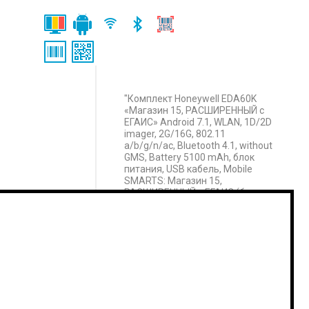
"Комплект Honeywell EDA60K
«Магазин 15, РАСШИРЕННЫЙ с
ЕГАИС» Android 7.1, WLAN, 1D/2D
imager, 2G/16G, 802.11
a/b/g/n/ac, Bluetooth 4.1, without
GMS, Battery 5100 mAh, блок
питания, USB кабель, Mobile
SMARTS: Магазин 15,
РАСШИРЕННЫЙ с ЕГАИС (без
CheckMark2) OEM для
встраивания в комплекты, на
выбор проводной или
беспроводной обмен, есть
ОНЛАЙН"