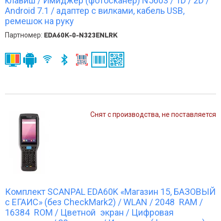
клавиш / Имиджер (фотосканер) N5603 / 1D / 2D /
Android 7.1 / адаптер с вилками, кабель USB,
ремешок на руку
Партномер:
EDA60K-0-N323ENLRK
Снят с производства, не поставляется
Комплект SCANPAL EDA60K «Магазин 15, БАЗОВЫЙ
с ЕГАИС» (без CheckMark2) / WLAN / 2048 RAM /
16384 ROM / Цветной экран / Цифровая