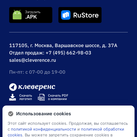
операции /
ячейкам / просмотр
бессрочная лицензия
товаров в ячейках /
на 1 (одно) моб.
печать на мобильный
устройство, подписка
принтер /
на обновления на 1
коллективная работа
(один) год
/ возможность
изменять
117105, г. Москва, Варшавское шоссе, д. 37А
существующие
Отдел продаж:
+7 (495) 662-98-03
операции /
sales@cleverence.ru
возможность
Пн-пт: с 07-00 до 19-00
добавлять свои
операции /
бессрочная лицензия
на 1 (одно) моб.
Скачать
Скачать PDF
логотип
о компании
устройство, подписка
на обновления на 1
Использование cookies
(один) год
Этот сайт использует cookies. Продолжая, вы соглашаетесь
© Клеверенс 2026
с
политикой конфиденциальности
и
политикой обработки
cookies
. Вы можете запретить сохранение cookies в