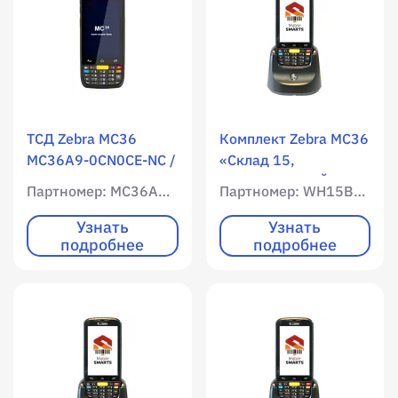
ТСД Zebra MC36
Комплект Zebra MC36
MC36A9-0CN0CE-NC /
«Склад 15,
WLAN / Мобильный
РАСШИРЕННЫЙ с
Партномер: MC36A9-0CN0CE-NC
Партномер: WH15BE-OEM-MC36
интернет / 1024 RAM
ЕГАИС» / WLAN /
/ 8192 ROM /
Мобильный интернет
Узнать
Узнать
подробнее
подробнее
Цветной экран /
/ 1024 RAM / 8192
Цифровая
ROM / Цветной экран
клавиатура / 24
/ Цифровая
клавиши / Имиджер
клавиатура / 24
(фотосканер) / 1D /
клавиши / Имиджер
2D / фотокамера /
(фотосканер) / 1D /
Android 4.4.2 / крэдл
фотокамера / Android
/ ремешок "под"
4.4.2 / аккумулятор