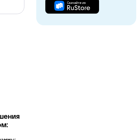
шения
ом:
раммы;