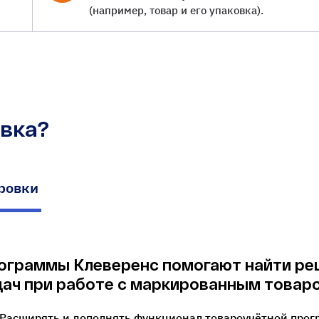
(например, товар и его упаковка).
овка?
ровки
ограммы Клеверенс помогают найти ре
дач при работе с маркированным товар
Расширять и дополнять функционал товароучётной прог