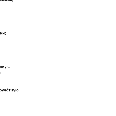
ки;
вку с
й
роучётную