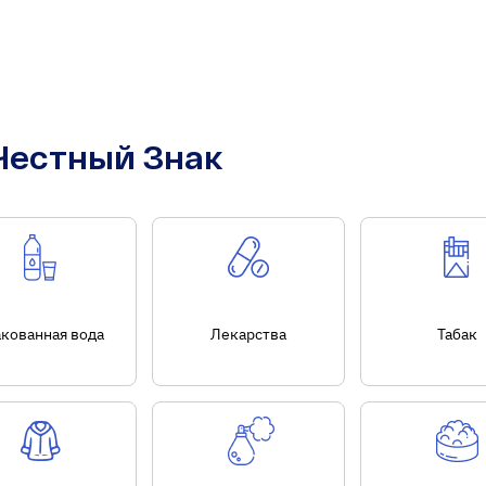
Честный Знак
акованная вода
Лекарства
Табак